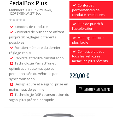
PedalBox Plus
Confort et
Mahindra XYLO 2.2 mHawk,
performances de
120PS/88kW, 2719ccm
conduite améliorées
Plus de punch à
4 modes de conduite
l'accélération
7 niveaux de puissance offrant
jusqu’à 20 réglages différents
Montage encore
possibles
plus facile
Fonction mémoire du dernier
Compatible avec
réglage choisi
tous les véhicules
Rapidité et facilité d’installation
même les plus récents
Technologie PerfectTune :
optimisation automatique et
personnalisée du véhicule par
229,00 €
synchronisation
Design épuré et élégant : prise en
AJOUTER AU PANIER
mains haut de gamme
Technologie DSP : transmission du
signal plus précise er rapide