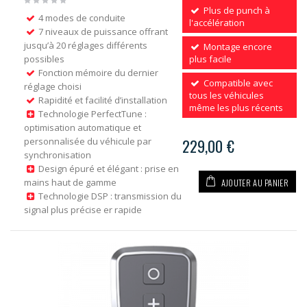
Plus de punch à
4 modes de conduite
l'accélération
7 niveaux de puissance offrant
jusqu’à 20 réglages différents
Montage encore
possibles
plus facile
Fonction mémoire du dernier
Compatible avec
réglage choisi
tous les véhicules
Rapidité et facilité d’installation
même les plus récents
Technologie PerfectTune :
optimisation automatique et
personnalisée du véhicule par
229,00 €
synchronisation
Design épuré et élégant : prise en
AJOUTER AU PANIER
mains haut de gamme
Technologie DSP : transmission du
signal plus précise er rapide