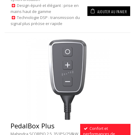
Design épuré et élégant : prise en
AJOUTER AU PANIER
mains haut de gamme
Technologie DSP : transmission du
signal plus précise er rapide
PedalBox Plus
Confort et
Mahindra SCORPIO 2.5, 351PS/258kW,
performances de