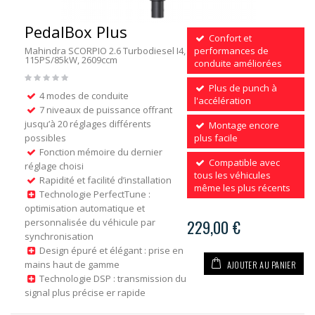
PedalBox Plus
Confort et
Mahindra SCORPIO 2.6 Turbodiesel I4,
performances de
115PS/85kW, 2609ccm
conduite améliorées
Plus de punch à
4 modes de conduite
l'accélération
7 niveaux de puissance offrant
jusqu’à 20 réglages différents
Montage encore
possibles
plus facile
Fonction mémoire du dernier
Compatible avec
réglage choisi
tous les véhicules
Rapidité et facilité d’installation
même les plus récents
Technologie PerfectTune :
optimisation automatique et
personnalisée du véhicule par
229,00 €
synchronisation
Design épuré et élégant : prise en
AJOUTER AU PANIER
mains haut de gamme
Technologie DSP : transmission du
signal plus précise er rapide