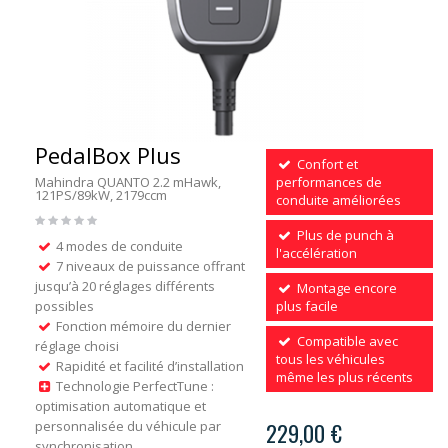
PedalBox Plus
Confort et
Mahindra QUANTO 2.2 mHawk,
performances de
121PS/89kW, 2179ccm
conduite améliorées
Plus de punch à
4 modes de conduite
l'accélération
7 niveaux de puissance offrant
jusqu’à 20 réglages différents
Montage encore
possibles
plus facile
Fonction mémoire du dernier
Compatible avec
réglage choisi
tous les véhicules
Rapidité et facilité d’installation
même les plus récents
Technologie PerfectTune :
optimisation automatique et
personnalisée du véhicule par
229,00 €
synchronisation