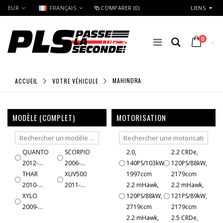
EUR
FRANÇAIS
COMPARER (0)
LIENS
0
ACCUEIL
VOTRE VÉHICULE
MAHINDRA
MODÈLE (COMPLET)
MOTORISATION
QUANTO
SCORPIO
2.0,
2.2 CRDe,
2012-...
2006-...
140PS/103kW,
120PS/88kW,
THAR
XUV500
1997ccm
2179ccm
2010-...
2011-...
2.2 mHawk,
2.2 mHawk,
XYLO
120PS/88kW,
121PS/89kW,
2009-...
2719ccm
2179ccm
2.2 mHawk,
2.5 CRDe,