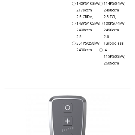
140PS/103kW,
114PS/84kW,
2179ccm
2498ccm
2.5 CRDe,
2.5 TCI,
143PS/105kW,
100PS/74kW,
2498ccm
2490ccm
2.5,
2.6
351PS/258kW,
Turbodiesel
2490ccm
I4,
115PS/85kW,
2609ccm