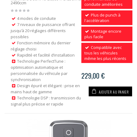
2490ccm
conduite améliorées
Plus de punch à
4 modes de conduite
l'accélération
7 niveaux de puissance offrant
jusqu’à 20 réglages différents
Montage encore
possibles
plus facile
Fonction mémoire du dernier
Compatible avec
réglage choisi
tous les véhicules
Rapidité et facilité d’installation
même les plus récents
Technologie PerfectTune :
optimisation automatique et
personnalisée du véhicule par
229,00 €
synchronisation
Design épuré et élégant : prise en
AJOUTER AU PANIER
mains haut de gamme
Technologie DSP : transmission du
signal plus précise er rapide