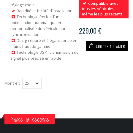
Compatible avec
réglage choisi
tous les véhicules
Rapidité et facilité d’installation
même les plus récents
Technologie PerfectTune :
optimisation automatique et
personnalisée du véhicule par
229,00 €
synchronisation
Design épuré et élégant : prise en
AJOUTER AU PANIER
mains haut de gamme
Technologie DSP : transmission du
signal plus précise er rapide
Montrer:
Passe la seconde