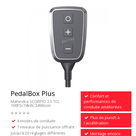
PedalBox Plus
Confort et
Mahindra SCORPIO 2.5 TCI,
performances de
100PS/74kW, 2490ccm
conduite améliorées
Plus de punch à
4 modes de conduite
l'accélération
7 niveaux de puissance offrant
jusqu’à 20 réglages différents
Montage encore