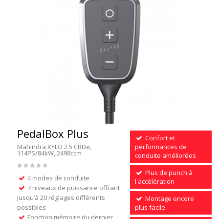
PedalBox Plus
Confort et
Mahindra XYLO 2.5 CRDe,
performances de
114PS/84kW, 2498ccm
conduite améliorées
Plus de punch à
4 modes de conduite
l'accélération
7 niveaux de puissance offrant
jusqu’à 20 réglages différents
Montage encore
possibles
plus facile
Fonction mémoire du dernier