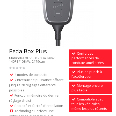
PedalBox Plus
Confort et
Mahindra XUV500 2.2 mHawk,
performances de
140PS/103kW, 2179ccm
conduite améliorées
Plus de punch à
4 modes de conduite
l'accélération
7 niveaux de puissance offrant
jusqu’à 20 réglages différents
Montage encore
possibles
plus facile
Fonction mémoire du dernier
Compatible avec
réglage choisi
tous les véhicules
Rapidité et facilité d’installation
même les plus récents
Technologie PerfectTune :