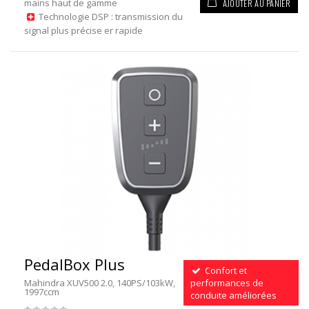
AJOUTER AU PANIER
mains haut de gamme
Technologie DSP : transmission du
signal plus précise er rapide
PedalBox Plus
Confort et
Mahindra XUV500 2.0, 140PS/103kW,
performances de
1997ccm
conduite améliorées