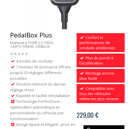
PedalBox Plus
Confort et
Mahindra THAR 2.5 CRDe,
performances de
143PS/105kW, 2498ccm
conduite améliorées
Plus de punch à
4 modes de conduite
l'accélération
7 niveaux de puissance offrant
jusqu’à 20 réglages différents
Montage encore
possibles
plus facile
Fonction mémoire du dernier
Compatible avec
réglage choisi
tous les véhicules
Rapidité et facilité d’installation
même les plus récents
Technologie PerfectTune :
optimisation automatique et
personnalisée du véhicule par
229,00 €
synchronisation
Design épuré et élégant : prise en