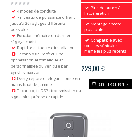
Plus de punch à
4 modes de conduite
l'accélération
7 niveaux de puissance offrant
jusqu’à 20 réglages différents
Montage encore
possibles
plus facile
Fonction mémoire du dernier
Compatible avec
réglage choisi
tous les véhicules
Rapidité et facilité d’installation
même les plus récents
Technologie PerfectTune :
optimisation automatique et
personnalisée du véhicule par
229,00 €
synchronisation
Design épuré et élégant : prise en
AJOUTER AU PANIER
mains haut de gamme
Technologie DSP : transmission du
signal plus précise er rapide