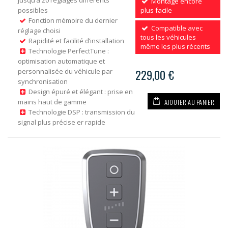
jusqu’à 20 réglages différents
Montage encore
possibles
plus facile
Fonction mémoire du dernier
Compatible avec
réglage choisi
tous les véhicules
Rapidité et facilité d’installation
même les plus récents
Technologie PerfectTune :
optimisation automatique et
personnalisée du véhicule par
229,00 €
synchronisation
Design épuré et élégant : prise en
AJOUTER AU PANIER
mains haut de gamme
Technologie DSP : transmission du
signal plus précise er rapide