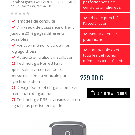
Lamborghini GALLARDO 5.2 LP 550-2,
performances de
551PS/405kW, 5204ccm
conduite améliorées
Plus de punch à
4 modes de conduite
l'accélération
7 niveaux de puissance offrant
jusqu’à 20 réglages différents
Montage encore
possibles
plus facile
Fonction mémoire du dernier
Compatible avec
réglage choisi
tous les véhicules
Rapidité et facilité d’installation
même les plus récents
Technologie PerfectTune :
optimisation automatique et
personnalisée du véhicule par
229,00 €
synchronisation
Design épuré et élégant : prise en
AJOUTER AU PANIER
mains haut de gamme
Technologie DSP : transmission du
signal plus précise er rapide