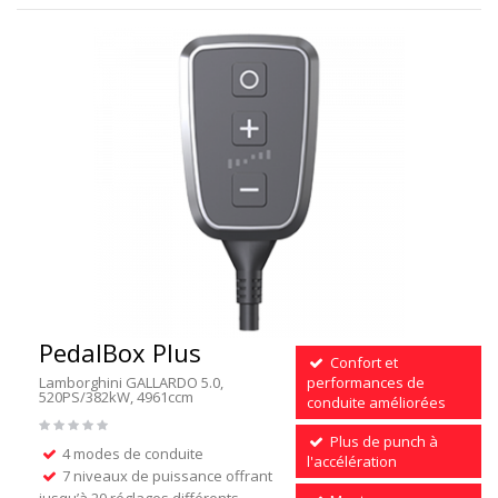
PedalBox Plus
Confort et
Lamborghini GALLARDO 5.0,
performances de
520PS/382kW, 4961ccm
conduite améliorées
Plus de punch à
4 modes de conduite
l'accélération
7 niveaux de puissance offrant