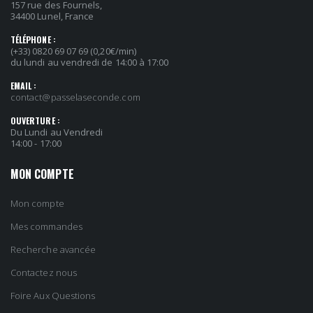
157 rue des Fournels,
34400 Lunel, France
TÉLÉPHONE :
(+33) 0820 69 07 69 (0,20€/min)
du lundi au vendredi de 14:00 à 17:00
EMAIL :
contact@passelaseconde.com
OUVERTURE :
Du Lundi au Vendredi
14:00 - 17:00
MON COMPTE
Mon compte
Mes commandes
Recherche avancée
Contactez nous
Foire Aux Questions