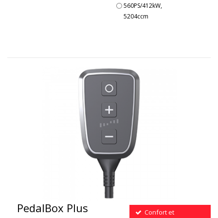
560PS/412kW,
5204ccm
PedalBox Plus
Confort et