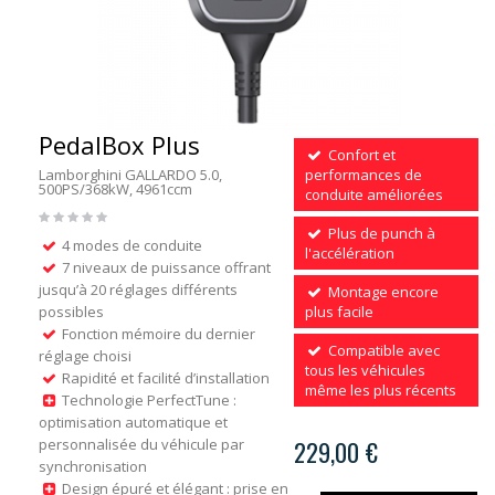
PedalBox Plus
Confort et
Lamborghini GALLARDO 5.0,
performances de
500PS/368kW, 4961ccm
conduite améliorées
Plus de punch à
4 modes de conduite
l'accélération
7 niveaux de puissance offrant
jusqu’à 20 réglages différents
Montage encore
possibles
plus facile
Fonction mémoire du dernier
Compatible avec
réglage choisi
tous les véhicules
Rapidité et facilité d’installation
même les plus récents
Technologie PerfectTune :
optimisation automatique et
personnalisée du véhicule par
229,00 €
synchronisation
Design épuré et élégant : prise en