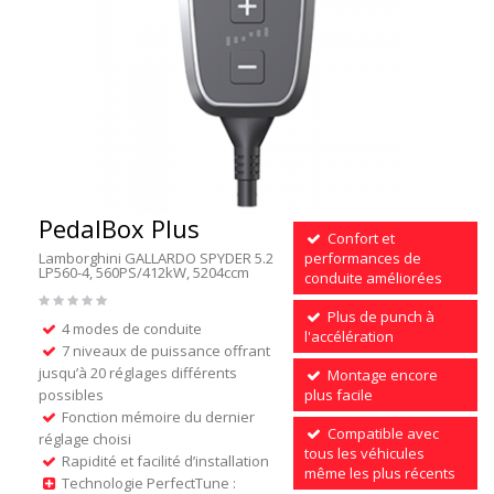
PedalBox Plus
Confort et
Lamborghini GALLARDO SPYDER 5.2
performances de
LP560-4, 560PS/412kW, 5204ccm
conduite améliorées
Plus de punch à
4 modes de conduite
l'accélération
7 niveaux de puissance offrant
jusqu’à 20 réglages différents
Montage encore
possibles
plus facile
Fonction mémoire du dernier
Compatible avec
réglage choisi
tous les véhicules
Rapidité et facilité d’installation
même les plus récents
Technologie PerfectTune :