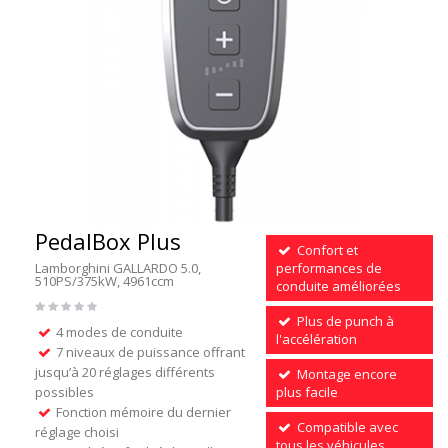
PedalBox Plus
Confort et
Lamborghini GALLARDO 5.0,
performances de
510PS/375kW, 4961ccm
conduite améliorées
Plus de punch à
4 modes de conduite
l'accélération
7 niveaux de puissance offrant
jusqu’à 20 réglages différents
Montage encore
possibles
plus facile
Fonction mémoire du dernier
Compatible avec
réglage choisi
tous les véhicules