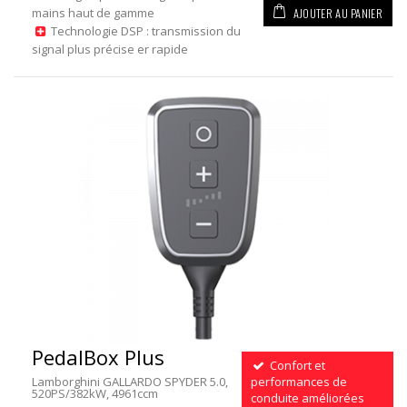
AJOUTER AU PANIER
mains haut de gamme
Technologie DSP : transmission du
signal plus précise er rapide
PedalBox Plus
Confort et
Lamborghini GALLARDO SPYDER 5.0,
performances de
520PS/382kW, 4961ccm
conduite améliorées