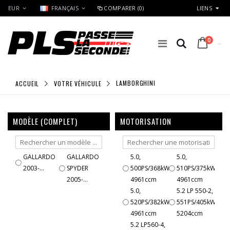
EUR
FRANÇAIS
COMPARER (0)
LIENS
0
ACCUEIL
VOTRE VÉHICULE
LAMBORGHINI
MODÈLE (COMPLET)
MOTORISATION
GALLARDO
GALLARDO
5.0,
5.0,
2003-...
SPYDER
500PS/368kW,
510PS/375kW,
2005-...
4961ccm
4961ccm
5.0,
5.2 LP 550-2,
520PS/382kW,
551PS/405kW,
4961ccm
5204ccm
5.2 LP560-4,