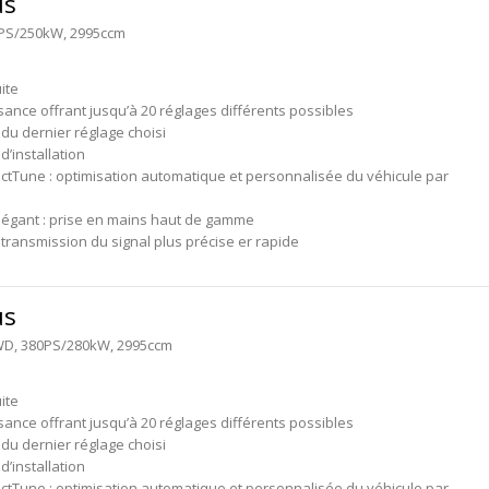
us
40PS/250kW, 2995ccm
ite
sance offrant jusqu’à 20 réglages différents possibles
du dernier réglage choisi
 d’installation
ctTune : optimisation automatique et personnalisée du véhicule par
légant : prise en mains haut de gamme
transmission du signal plus précise er rapide
us
AWD, 380PS/280kW, 2995ccm
ite
sance offrant jusqu’à 20 réglages différents possibles
du dernier réglage choisi
 d’installation
ctTune : optimisation automatique et personnalisée du véhicule par