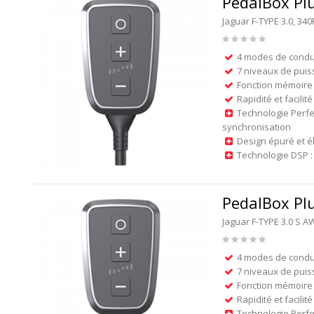
PedalBox Pl
Jaguar F-TYPE 3.0, 3
4 modes de condu
7 niveaux de puis
Fonction mémoire 
Rapidité et facilité
Technologie Perfe
synchronisation
Design épuré et é
Technologie DSP : 
PedalBox Pl
Jaguar F-TYPE 3.0 S 
4 modes de condu
7 niveaux de puis
Fonction mémoire 
Rapidité et facilité
Technologie Perfe