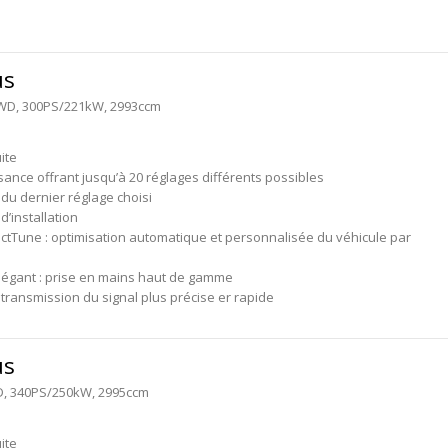
us
AWD, 300PS/221kW, 2993ccm
ite
sance offrant jusqu’à 20 réglages différents possibles
du dernier réglage choisi
 d’installation
ctTune : optimisation automatique et personnalisée du véhicule par
légant : prise en mains haut de gamme
transmission du signal plus précise er rapide
us
D, 340PS/250kW, 2995ccm
ite