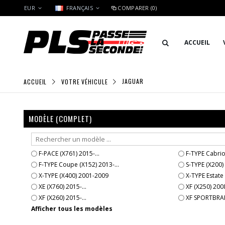
EUR
FRANÇAIS
COMPARER (0)
ACCUEIL
ACCUEIL
VOTRE VÉHICULE
JAGUAR
MODÈLE (COMPLET)
F-PACE (X761) 2015-...
F-TYPE Cabriol
F-TYPE Coupe (X152) 2013-...
S-TYPE (X200)
X-TYPE (X400) 2001-2009
X-TYPE Estate
XE (X760) 2015-...
XF (X250) 200
XF (X260) 2015-...
XF SPORTBRAK
Afficher tous les modèles