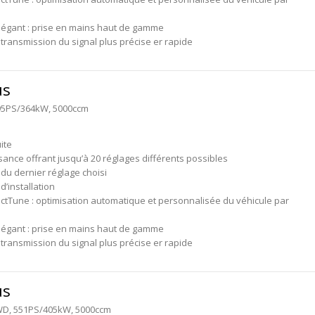
légant : prise en mains haut de gamme
transmission du signal plus précise er rapide
us
 495PS/364kW, 5000ccm
ite
sance offrant jusqu’à 20 réglages différents possibles
du dernier réglage choisi
 d’installation
ctTune : optimisation automatique et personnalisée du véhicule par
légant : prise en mains haut de gamme
transmission du signal plus précise er rapide
us
AWD, 551PS/405kW, 5000ccm