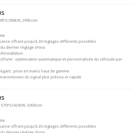
us
 380PS/280kW, 2995ccm
ite
sance offrant jusqu’à 20 réglages différents possibles
du dernier réglage choisi
 d’installation
ctTune : optimisation automatique et personnalisée du véhicule par
légant : prise en mains haut de gamme
transmission du signal plus précise er rapide
us
R, 575PS/423kW, 5000ccm
ite
sance offrant jusqu’à 20 réglages différents possibles
du dernier réglage choisi