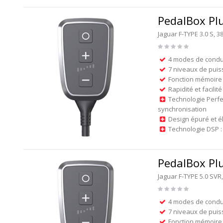
PedalBox Pl
Jaguar F-TYPE 3.0 S,
4 modes de condu
7 niveaux de puis
Fonction mémoire 
Rapidité et facilité
Technologie Perfe
synchronisation
Design épuré et é
Technologie DSP : 
PedalBox Pl
Jaguar F-TYPE 5.0 SV
4 modes de condu
7 niveaux de puis
Fonction mémoire 