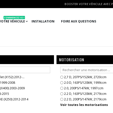
BOOSTER VOTRE VÉHICULE AVEC 
COMMENCEZ ICI !
VOTRE VÉHICULE
INSTALLATION
FOIRE AUX QUESTIONS
MOTORISATION
et (X152) 2012-...
2,7 D, 207PS/152kW, 2720ccm
 1999-2008
2.0 D, 163PS/120kW, 1999ccm
 (X400) 2003-2009
2.0, 200PS/147kW, 1997ccm
8-2015
2.2 D, 163PS/120kW, 2179ccm
E (X250) 2012-2014
2.2 D, 200PS/147kW, 2179ccm
Voir toutes les motorisations