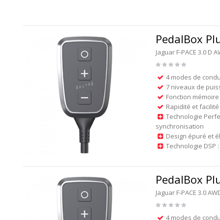
PedalBox Pl
Jaguar F-PACE 3.0 D 
4 modes de condu
7 niveaux de puis
Fonction mémoire 
Rapidité et facilité
Technologie Perfe
synchronisation
Design épuré et é
Technologie DSP : 
PedalBox Pl
Jaguar F-PACE 3.0 AW
4 modes de condu