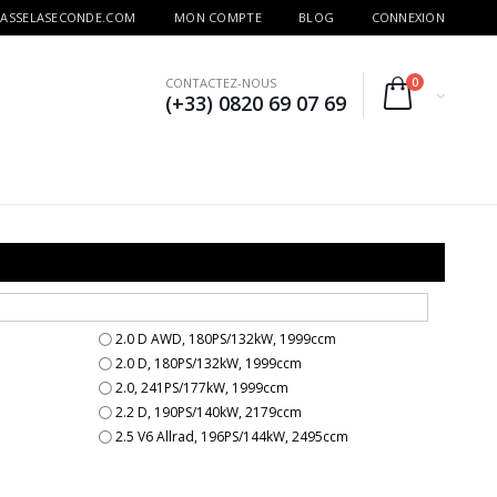
PASSELASECONDE.COM
MON COMPTE
BLOG
CONNEXION
CONTACTEZ-NOUS
0
(+33) 0820 69 07 69
2.0 D AWD, 180PS/132kW, 1999ccm
2.0 D, 180PS/132kW, 1999ccm
2.0, 241PS/177kW, 1999ccm
2.2 D, 190PS/140kW, 2179ccm
2.5 V6 Allrad, 196PS/144kW, 2495ccm