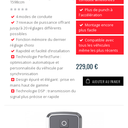
1598ccm
Plus de punch à
l'accélération
4 modes de conduite
7 niveaux de puissance offrant
Montage encore
jusqu’à 20 réglages différents
plus facile
possibles
Fonction mémoire du dernier
Compatible avec
réglage choisi
tous les véhicules
même les plus récents
Rapidité et facilité d’installation
Technologie PerfectTune :
optimisation automatique et
229,00 €
personnalisée du véhicule par
synchronisation
Design épuré et élégant : prise en
AJOUTER AU PANIER
mains haut de gamme
Technologie DSP : transmission du
signal plus précise er rapide