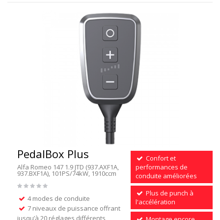
PedalBox Plus
Confort et
Alfa Romeo 147 1.9 JTD (937.AXF1A,
performances de
937.BXF1A), 101PS/74kW, 1910ccm
conduite améliorées
Plus de punch à
4 modes de conduite
l'accélération
7 niveaux de puissance offrant
jusqu’à 20 réglages différents
Montage encore