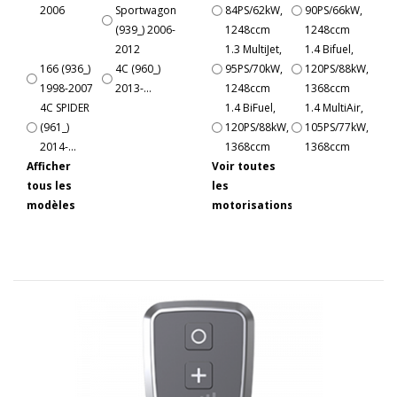
2006
Sportwagon
84PS/62kW,
90PS/66kW,
(939_) 2006-
1248ccm
1248ccm
2012
1.3 MultiJet,
1.4 Bifuel,
166 (936_)
4C (960_)
95PS/70kW,
120PS/88kW,
1998-2007
2013-...
1248ccm
1368ccm
4C SPIDER
1.4 BiFuel,
1.4 MultiAir,
(961_)
120PS/88kW,
105PS/77kW,
2014-...
1368ccm
1368ccm
Afficher
Voir toutes
tous les
les
modèles
motorisations