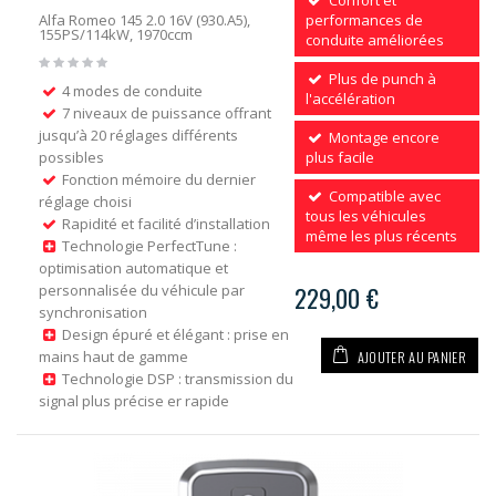
Confort et
Alfa Romeo 145 2.0 16V (930.A5),
performances de
155PS/114kW, 1970ccm
conduite améliorées
Plus de punch à
4 modes de conduite
l'accélération
7 niveaux de puissance offrant
jusqu’à 20 réglages différents
Montage encore
possibles
plus facile
Fonction mémoire du dernier
Compatible avec
réglage choisi
tous les véhicules
Rapidité et facilité d’installation
même les plus récents
Technologie PerfectTune :
optimisation automatique et
personnalisée du véhicule par
229,00 €
synchronisation
Design épuré et élégant : prise en
AJOUTER AU PANIER
mains haut de gamme
Technologie DSP : transmission du
signal plus précise er rapide