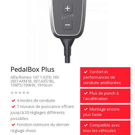
PedalBox Plus
Confort et
Alfa Romeo 147 1.9 JTD 16V
performances de
(937.AXM1B, 937.AXS1B),
conduite améliorées
136PS/100kW, 1910ccm
Plus de punch à
l'accélération
4 modes de conduite
7 niveaux de puissance offrant
Montage encore
jusqu’à 20 réglages différents
plus facile
possibles
Fonction mémoire du dernier
Compatible avec
réglage choisi
tous les véhicules