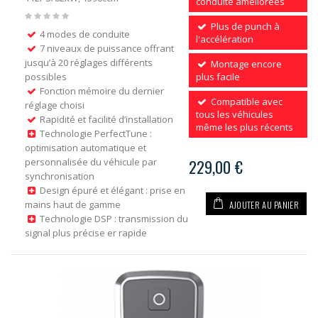
conduite améliorées
Plus de punch à
4 modes de conduite
l'accélération
7 niveaux de puissance offrant
jusqu’à 20 réglages différents
Montage encore
possibles
plus facile
Fonction mémoire du dernier
Compatible avec
réglage choisi
tous les véhicules
Rapidité et facilité d’installation
même les plus récents
Technologie PerfectTune :
optimisation automatique et
personnalisée du véhicule par
229,00 €
synchronisation
Design épuré et élégant : prise en
AJOUTER AU PANIER
mains haut de gamme
Technologie DSP : transmission du
signal plus précise er rapide