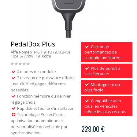
PedalBox Plus
Confort et
Alfa Romeo 146 1.9 JTD (930.B4B),
performances de
105PS/77kW, 1910ccm
conduite améliorées
Plus de punch à
4 modes de conduite
l'accélération
7 niveaux de puissance offrant
jusqu’à 20 réglages différents
Montage encore
possibles
plus facile
Fonction mémoire du dernier
Compatible avec
réglage choisi
tous les véhicules
Rapidité et facilité d’installation
même les plus récents
Technologie PerfectTune :
optimisation automatique et
personnalisée du véhicule par
229,00 €
synchronisation