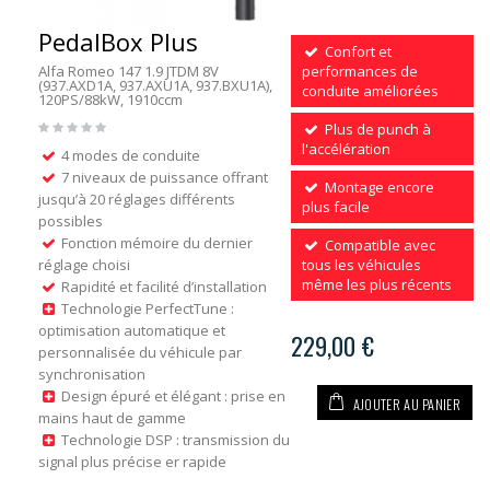
PedalBox Plus
Confort et
Alfa Romeo 147 1.9 JTDM 8V
performances de
(937.AXD1A, 937.AXU1A, 937.BXU1A),
conduite améliorées
120PS/88kW, 1910ccm
Plus de punch à
l'accélération
4 modes de conduite
7 niveaux de puissance offrant
Montage encore
jusqu’à 20 réglages différents
plus facile
possibles
Fonction mémoire du dernier
Compatible avec
réglage choisi
tous les véhicules
même les plus récents
Rapidité et facilité d’installation
Technologie PerfectTune :
optimisation automatique et
229,00 €
personnalisée du véhicule par
synchronisation
Design épuré et élégant : prise en
AJOUTER AU PANIER
mains haut de gamme
Technologie DSP : transmission du
signal plus précise er rapide