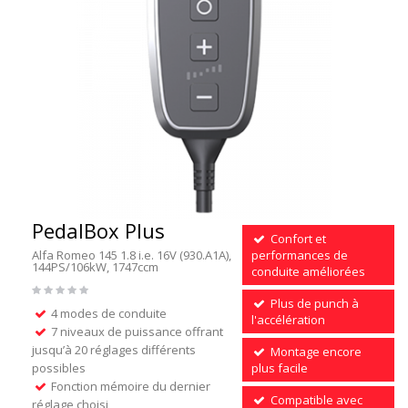
PedalBox Plus
Confort et
Alfa Romeo 145 1.8 i.e. 16V (930.A1A),
performances de
144PS/106kW, 1747ccm
conduite améliorées
Plus de punch à
4 modes de conduite
l'accélération
7 niveaux de puissance offrant
jusqu’à 20 réglages différents
Montage encore
possibles
plus facile
Fonction mémoire du dernier
Compatible avec
réglage choisi