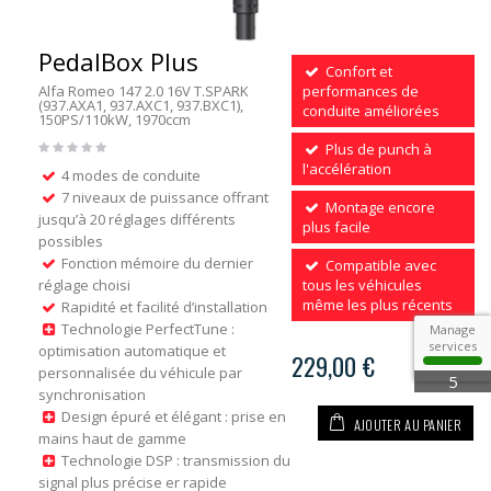
PedalBox Plus
Confort et
Alfa Romeo 147 2.0 16V T.SPARK
performances de
(937.AXA1, 937.AXC1, 937.BXC1),
conduite améliorées
150PS/110kW, 1970ccm
Plus de punch à
l'accélération
4 modes de conduite
7 niveaux de puissance offrant
Montage encore
jusqu’à 20 réglages différents
plus facile
possibles
Fonction mémoire du dernier
Compatible avec
réglage choisi
tous les véhicules
même les plus récents
Rapidité et facilité d’installation
Technologie PerfectTune :
Manage
services
optimisation automatique et
229,00 €
personnalisée du véhicule par
5
synchronisation
Design épuré et élégant : prise en
AJOUTER AU PANIER
mains haut de gamme
Technologie DSP : transmission du
signal plus précise er rapide