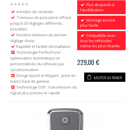
Plus de punch à
l'accélération
4 modes de conduite
7 niveaux de puissance offrant
Montage encore
jusqu’à 20 réglages différents
plus facile
possibles
Fonction mémoire du dernier
Compatible avec
réglage choisi
tous les véhicules
même les plus récents
Rapidité et facilité d’installation
Technologie PerfectTune :
optimisation automatique et
229,00 €
personnalisée du véhicule par
synchronisation
Design épuré et élégant : prise en
AJOUTER AU PANIER
mains haut de gamme
Technologie DSP : transmission du
signal plus précise er rapide