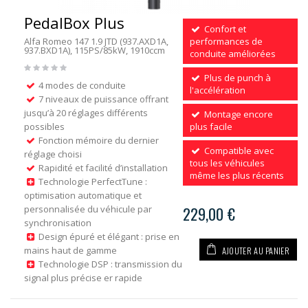
PedalBox Plus
Confort et
Alfa Romeo 147 1.9 JTD (937.AXD1A,
performances de
937.BXD1A), 115PS/85kW, 1910ccm
conduite améliorées
Plus de punch à
4 modes de conduite
l'accélération
7 niveaux de puissance offrant
jusqu’à 20 réglages différents
Montage encore
possibles
plus facile
Fonction mémoire du dernier
Compatible avec
réglage choisi
tous les véhicules
Rapidité et facilité d’installation
même les plus récents
Technologie PerfectTune :
optimisation automatique et
personnalisée du véhicule par
229,00 €
synchronisation
Design épuré et élégant : prise en
AJOUTER AU PANIER
mains haut de gamme
Technologie DSP : transmission du
signal plus précise er rapide