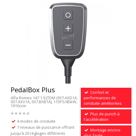
PedalBox Plus
Confort et
Alfa Romeo 147 1.9 JTDM (937.AXD1A,
performances de
937.AXV1A, 937.BXB1A), 115PS/85kW,
conduite améliorées
1910ccm
Plus de punch à
l'accélération
4 modes de conduite
7 niveaux de puissance offrant
Montage encore
jusqu’à 20 réglages différents
plus facile