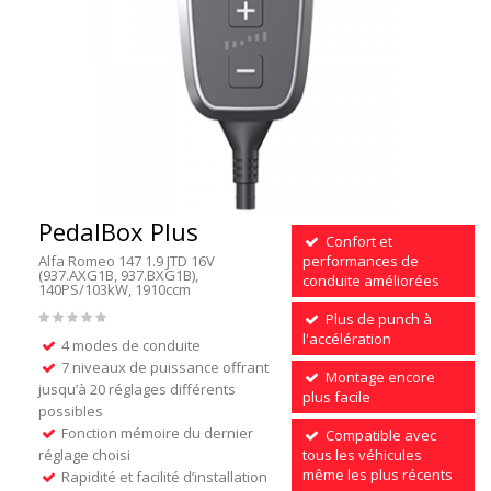
PedalBox Plus
Confort et
Alfa Romeo 147 1.9 JTD 16V
performances de
(937.AXG1B, 937.BXG1B),
conduite améliorées
140PS/103kW, 1910ccm
Plus de punch à
l'accélération
4 modes de conduite
7 niveaux de puissance offrant
Montage encore
jusqu’à 20 réglages différents
plus facile
possibles
Fonction mémoire du dernier
Compatible avec
réglage choisi
tous les véhicules
même les plus récents
Rapidité et facilité d’installation