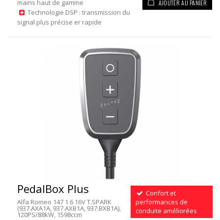
AJOUTER AU PANIER
mains haut de gamme
Technologie DSP : transmission du
signal plus précise er rapide
PedalBox Plus
Confort et
Alfa Romeo 147 1.6 16V T.SPARK
performances de
(937.AXA1A, 937.AXB1A, 937.BXB1A),
conduite améliorées
120PS/88kW, 1598ccm