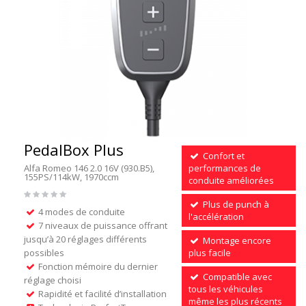
PedalBox Plus
Confort et
Alfa Romeo 146 2.0 16V (930.B5),
performances de
155PS/114kW, 1970ccm
conduite améliorées
Plus de punch à
4 modes de conduite
l'accélération
7 niveaux de puissance offrant
jusqu’à 20 réglages différents
Montage encore
possibles
plus facile
Fonction mémoire du dernier
Compatible avec
réglage choisi
tous les véhicules
Rapidité et facilité d’installation
même les plus récents