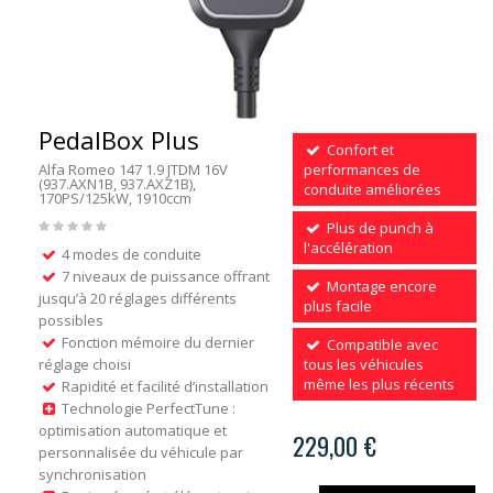
PedalBox Plus
Confort et
Alfa Romeo 147 1.9 JTDM 16V
performances de
(937.AXN1B, 937.AXZ1B),
conduite améliorées
170PS/125kW, 1910ccm
Plus de punch à
l'accélération
4 modes de conduite
7 niveaux de puissance offrant
Montage encore
jusqu’à 20 réglages différents
plus facile
possibles
Fonction mémoire du dernier
Compatible avec
réglage choisi
tous les véhicules
même les plus récents
Rapidité et facilité d’installation
Technologie PerfectTune :
optimisation automatique et
229,00 €
personnalisée du véhicule par
synchronisation