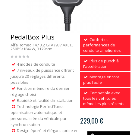
PedalBox Plus
Confort et
Alfa Romeo 147 3.2 GTA (937.AXL1),
performances de
250PS/184kW, 3179ccm
conduite améliorées
Plus de punch à
4 modes de conduite
l'accélération
7 niveaux de puissance offrant
jusqu’à 20 réglages différents
Montage encore
possibles
plus facile
Fonction mémoire du dernier
Compatible avec
réglage choisi
tous les véhicules
Rapidité et facilité d’installation
même les plus récents
Technologie PerfectTune :
optimisation automatique et
personnalisée du véhicule par
229,00 €
synchronisation
Design épuré et élégant : prise en