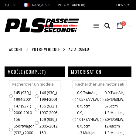
EUR
FRANÇAIS
COMPARER (0)
LIENS
0
ACCUEIL
VOTRE VÉHICULE
ALFA ROMEO
MODÈLE (COMPLET)
MOTORISATION
145 (930_)
146 (930_)
0.9 TwinAir,
0.9 TwinAir,
1994-2001
1994-2001
105PS/77kW,
86PS/63kW,
147 (937_)
156 (932_)
875ccm
875ccm
2000-2010
1997-2005
0.9,
1.3 MultiJet,
156
159 (939_)
101PS/74kW,
80PS/59kW,
Sportwagon
2005-2012
875ccm
1248ccm
(932_) 2000-
159
1.3 MultiJet,
1.3 MultiJet,