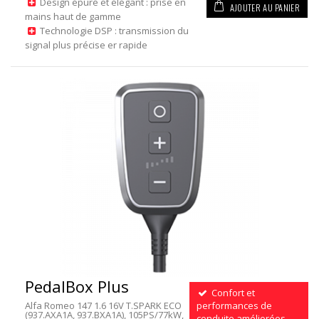
Design épuré et élégant : prise en
AJOUTER AU PANIER
mains haut de gamme
Technologie DSP : transmission du
signal plus précise er rapide
PedalBox Plus
Confort et
Alfa Romeo 147 1.6 16V T.SPARK ECO
performances de
(937.AXA1A, 937.BXA1A), 105PS/77kW,
conduite améliorées