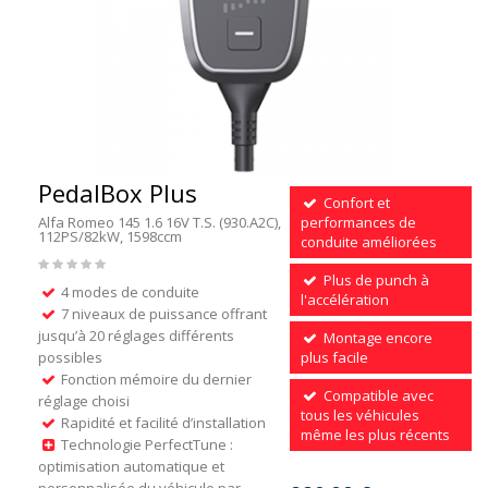
PedalBox Plus
Confort et
Alfa Romeo 145 1.6 16V T.S. (930.A2C),
performances de
112PS/82kW, 1598ccm
conduite améliorées
Plus de punch à
4 modes de conduite
l'accélération
7 niveaux de puissance offrant
jusqu’à 20 réglages différents
Montage encore
possibles
plus facile
Fonction mémoire du dernier
Compatible avec
réglage choisi
tous les véhicules
Rapidité et facilité d’installation
même les plus récents
Technologie PerfectTune :
optimisation automatique et