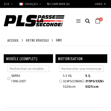
EUR
FRANÇAIS
COMPARER (0)
LIENS
0
ACCUEIL
VOTRE VÉHICULE
GMC
MODÈLE (COMPLET)
MOTORISATION
SIERRA
5.3 V8,
5.3,
1996-2007
324PS/238kW,
315PS/232kW,
5329ccm
5327ccm