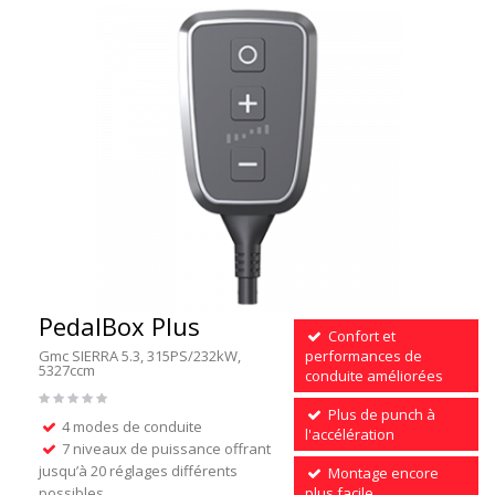
PedalBox Plus
Confort et
Gmc SIERRA 5.3, 315PS/232kW,
performances de
5327ccm
conduite améliorées
Plus de punch à
4 modes de conduite
l'accélération
7 niveaux de puissance offrant
jusqu’à 20 réglages différents
Montage encore
possibles
plus facile