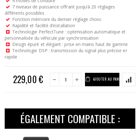
4 modes de conduite
7 niveaux de puissance offrant jusqu’à 20 réglages
différents possibles
Fonction mémoire du dernier réglage choisi
Rapidité et facilité d’installation
Technologie PerfectTune : optimisation automatique et
personnalisée du véhicule par synchronisation
Design épuré et élégant : prise en mains haut de gamme
Technologie DSP : transmission du signal plus précise er
rapide
229,00 €
AJOUTER AU PANIER
ÉGALEMENT COMPATIBLE :