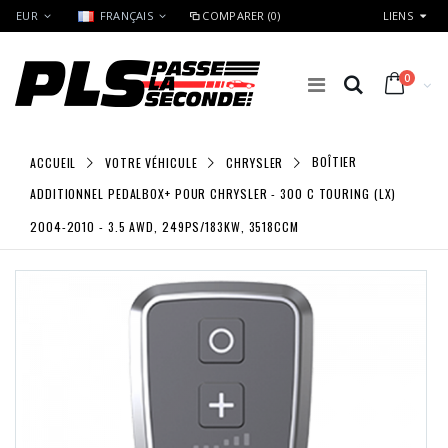
EUR
FRANÇAIS
COMPARER (0)
LIENS
0
ACCUEIL
VOTRE VÉHICULE
CHRYSLER
BOÎTIER
ADDITIONNEL PEDALBOX+ POUR CHRYSLER - 300 C TOURING (LX)
2004-2010 - 3.5 AWD, 249PS/183KW, 3518CCM