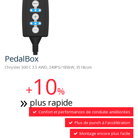
PedalBox
Chrysler 300 C 3.5 AWD, 249PS/183kW, 3518ccm
10
+
%
plus rapide
Confort et performances de conduite améliorées
Plus de punch à l'accélération
Montage encore plus facile