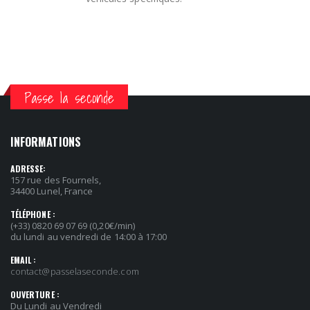
Passe la seconde
INFORMATIONS
ADRESSE:
157 rue des Fournels,
34400 Lunel, France
TÉLÉPHONE :
(+33) 0820 69 07 69 (0,20€/min)
du lundi au vendredi de 14:00 à 17:00
EMAIL :
contact@passelaseconde.com
OUVERTURE :
Du Lundi au Vendredi