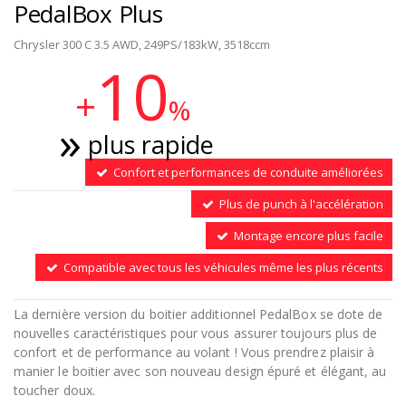
PedalBox Plus
Chrysler 300 C 3.5 AWD, 249PS/183kW, 3518ccm
10
+
%
plus rapide
Confort et performances de conduite améliorées
Plus de punch à l'accélération
Montage encore plus facile
Compatible avec tous les véhicules même les plus récents
La dernière version du boitier additionnel PedalBox se dote de
nouvelles caractéristiques pour vous assurer toujours plus de
confort et de performance au volant ! Vous prendrez plaisir à
manier le boitier avec son nouveau design épuré et élégant, au
toucher doux.